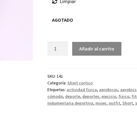
Limpiar
AGOTADO
Añadir al carrito
SKU:
141
Categoría:
Short cortico
Etiquetas:
actividad fisica
,
aerobicos
,
aerobics
cómodo
,
deporte
,
deportes
,
ejecicio
,
fisico
,
fi
Indumentaria deportiva
,
mujer
,
outfit
,
Short
,