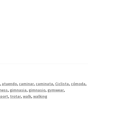
,
atuendo
,
caminar
,
caminata
,
Ciclista
,
cómoda
,
tness
,
gimnasia
,
gimnasio
,
gymwear
,
sport
,
trotar
,
walk
,
walking