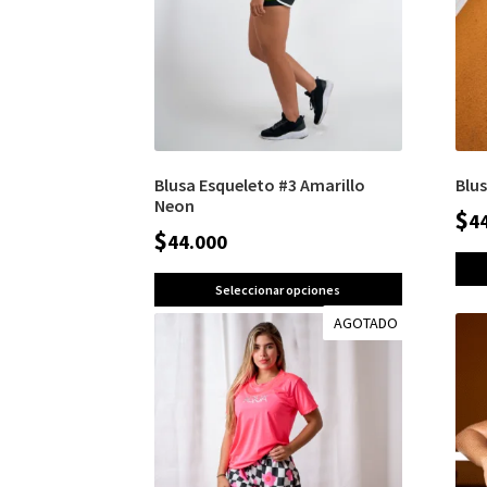
Blusa Esqueleto #3 Amarillo
Blu
Neon
$
4
$
44.000
Seleccionar opciones
AGOTADO