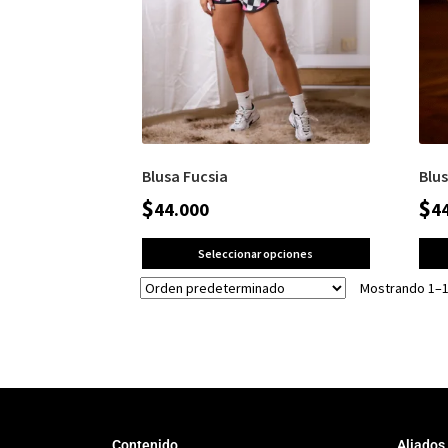
Blusa Fucsia
Blu
$
$
44.000
4
Seleccionar opciones
Mostrando 1–1
Contenido
Aliados