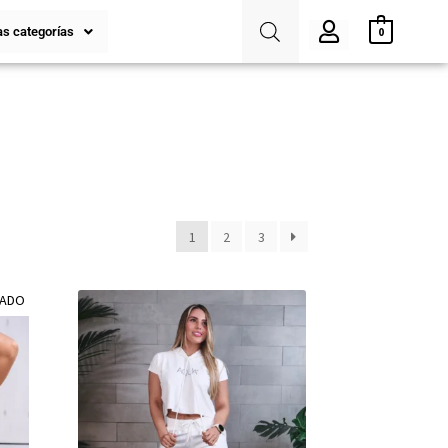
s categorías
0
1
2
3
TADO