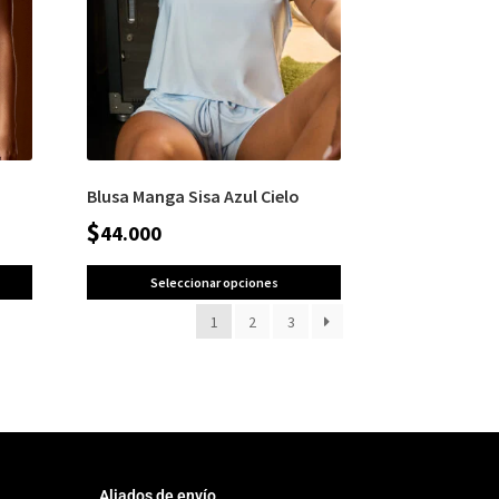
Blusa Manga Sisa Azul Cielo
$
44.000
Seleccionar opciones
1
2
3
Aliados de envío