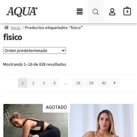
0
Inicio
Productos etiquetados “fisico”
fisico
Mostrando 1–16 de 638 resultados
1
2
3
4
…
38
39
40
AGOTADO