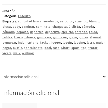
SKU:
N/D
Categoría:
Enterizo
Etiquetas:
actividad fisica
,
aerobicos
,
aerobics
,
atuendo
,
blanco
,
blusa
,
body
,
caminar
,
caminata
,
chaqueta
,
Ciclista
,
cómoda
,
cómodo
,
deporte
,
deportes
,
deportiva
,
ejecicio
,
enterizo
,
falda
,
faldas
,
fisico
,
fitness
,
gimnasia
,
gimnasio
,
gorra
,
gorras
,
Gymrat
,
gymwear
,
Indumentaria
,
jacket
,
jogger
,
leggin
,
legging
,
lycra
,
mujer
,
negro
,
outfit
,
pantaloneta
,
pool
,
rosa
,
Short
,
sport
,
top
,
trotar
,
vicera
,
walk
,
walking
Información adicional
Información adicional