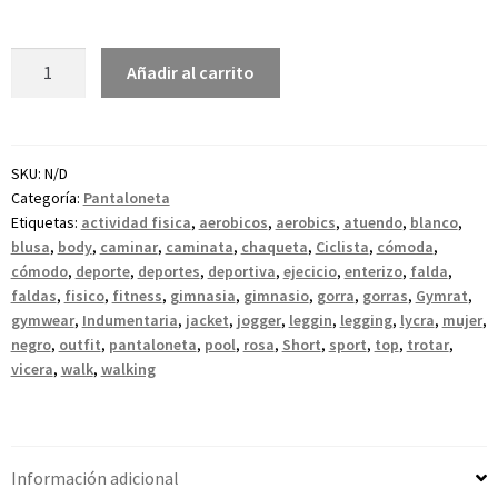
Añadir al carrito
SKU:
N/D
Categoría:
Pantaloneta
Etiquetas:
actividad fisica
,
aerobicos
,
aerobics
,
atuendo
,
blanco
,
blusa
,
body
,
caminar
,
caminata
,
chaqueta
,
Ciclista
,
cómoda
,
cómodo
,
deporte
,
deportes
,
deportiva
,
ejecicio
,
enterizo
,
falda
,
faldas
,
fisico
,
fitness
,
gimnasia
,
gimnasio
,
gorra
,
gorras
,
Gymrat
,
gymwear
,
Indumentaria
,
jacket
,
jogger
,
leggin
,
legging
,
lycra
,
mujer
,
negro
,
outfit
,
pantaloneta
,
pool
,
rosa
,
Short
,
sport
,
top
,
trotar
,
vicera
,
walk
,
walking
Información adicional