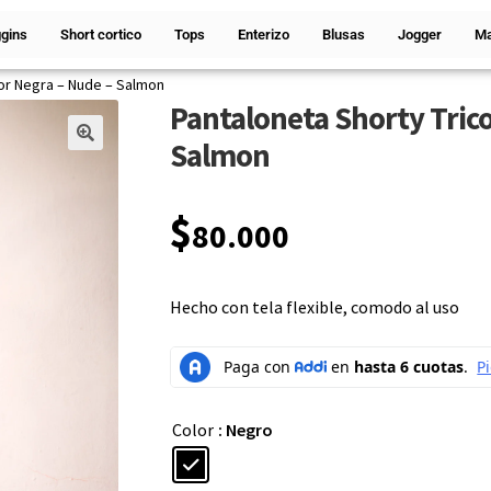
gins
Short cortico
Tops
Enterizo
Blusas
Jogger
Ma
lor Negra – Nude – Salmon
Pantaloneta Shorty Trico
Salmon
🔍
$
80.000
Hecho con tela flexible, comodo al uso
Color
: Negro