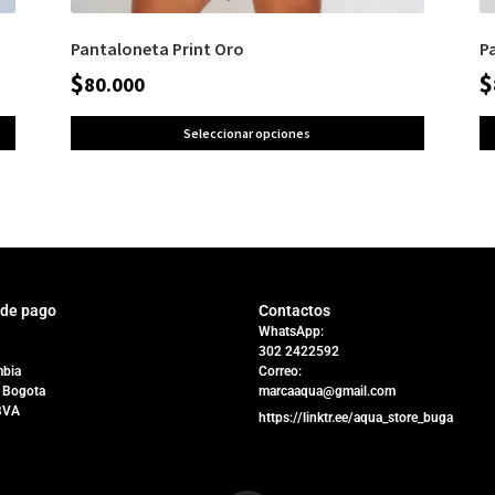
Pantaloneta Print Oro
P
$
$
80.000
Seleccionar opciones
 de pago
Contactos
WhatsApp:
302 2422592
bia
Correo:
 Bogota
marcaaqua@gmail.com
BVA
https://linktr.ee/aqua_store_buga