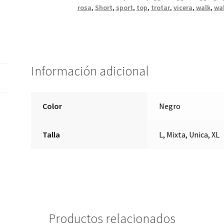
rosa
,
Short
,
sport
,
top
,
trotar
,
vicera
,
walk
,
wa
Información adicional
Color
Negro
Talla
L, Mixta, Unica, XL
Productos relacionados