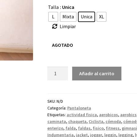
Talla
: Unica
L
Mixta
Unica
XL
Limpiar
AGOTADO
Añadir al carrito
SKU:
N/D
Categoría:
Pantaloneta
Etiquetas:
actividad fisica
,
aerobicos
,
aerobics
caminata
,
chaqueta
,
Ciclista
,
cómoda
,
cómod
enterizo
,
falda
,
faldas
,
fisico
,
fitness
,
gimnas
Indumentaria
,
jacket
,
jogger
,
leggin
,
legging
,
l