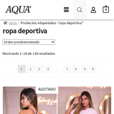
0
Inicio
Productos etiquetados “ropa deportiva”
ropa deportiva
Mostrando 1–16 de 130 resultados
1
2
3
4
…
7
8
9
AGOTADO