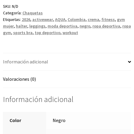
SKU:
N/D
Categoría:
Chaquetas
Etiquetas:
2026
,
activewear
,
AQUA
,
Colombia
,
crema
,
fitness
,
gym
mujer
,
halter
,
leggings
,
moda deportiva
,
negro
,
ropa deportiva
,
ropa
gym
,
sports bra
,
top deportivo
,
workout
Información adicional
Valoraciones (0)
Información adicional
Color
Negro