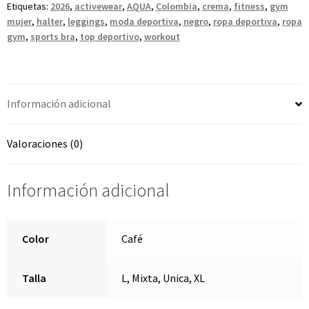
Etiquetas:
2026
,
activewear
,
AQUA
,
Colombia
,
crema
,
fitness
,
gym
mujer
,
halter
,
leggings
,
moda deportiva
,
negro
,
ropa deportiva
,
ropa
gym
,
sports bra
,
top deportivo
,
workout
Información adicional
Valoraciones (0)
Información adicional
Color
Café
Talla
L, Mixta, Unica, XL