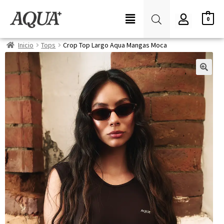
0
Inicio
Tops
Crop Top Largo Aqua Mangas Moca
🔍