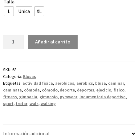
Talla
L
Unica
XL
Añadir al carrito
SKU:
63
Categoría:
Blusas
Etiquetas:
actividad fisica
,
aerobicos
,
aerobics
,
blusa
,
caminar
,
caminata
,
cómoda
,
cómodo
,
deporte
,
deportes
,
ejecicio
,
fisico
,
fitness
,
gimnasia
,
gimnasio
,
gymwear
,
Indumentaria deportiva
,
sport
,
trotar
,
walk
,
walking
Información adicional