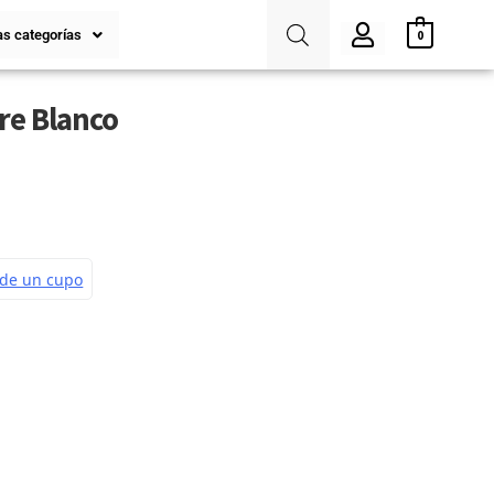
s categorías
0
re Blanco