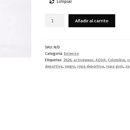
Limpiar
Añadir al carrito
SKU:
N/D
Categoría:
Enterizo
Etiquetas:
2026
,
activewear
,
AQUA
,
Colombia
,
c
deportiva
,
negro
,
ropa deportiva
,
ropa gym
,
sp