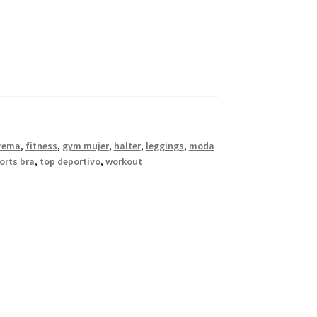
rema
,
fitness
,
gym mujer
,
halter
,
leggings
,
moda
orts bra
,
top deportivo
,
workout