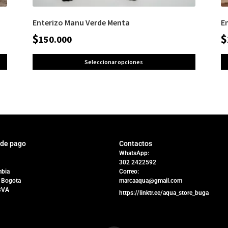
Enterizo Manu Verde Menta
E
$
$
150.000
Seleccionar opciones
 de pago
Contactos
WhatsApp:
302 2422592
bia
Correo:
 Bogota
marcaaqua@gmail.com
BVA
https://linktr.ee/aqua_store_buga