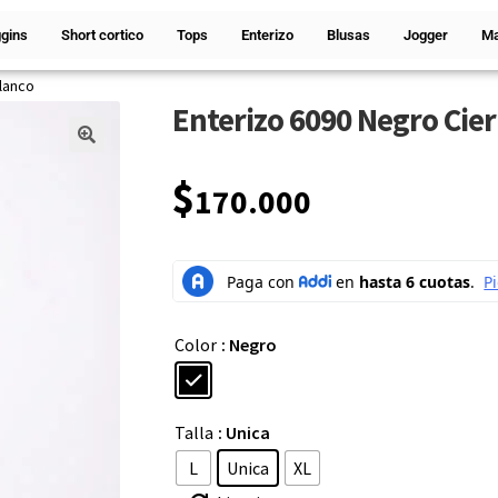
gins
Short cortico
Tops
Enterizo
Blusas
Jogger
Ma
lanco
Enterizo 6090 Negro Cier
🔍
$
170.000
Color
: Negro
Talla
: Unica
L
Unica
XL