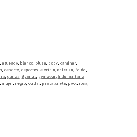
,
atuendo
,
blanco
,
blusa
,
body
,
caminar
,
o
,
deporte
,
deportes
,
ejecicio
,
enterizo
,
falda
,
rra
,
gorras
,
Gymrat
,
gymwear
,
Indumentaria
,
mujer
,
negro
,
outfit
,
pantaloneta
,
pool
,
rosa
,