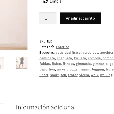
Limpiar
Añadir al carrito
SKU:
N/D
Categoría:
Enterizo
Etiquetas:
actividad fisica
,
aerobicos
,
aerobics
caminata
,
chaqueta
,
Ciclista
,
cómoda
,
cómod
faldas
,
fisico
,
fitness
,
gimnasia
,
gimnasio
,
go
deportiva
,
jacket
,
jogger
,
leggin
,
legging
,
lycra
Short
,
sport
,
top
,
trotar
,
vicera
,
walk
,
walking
Información adicional