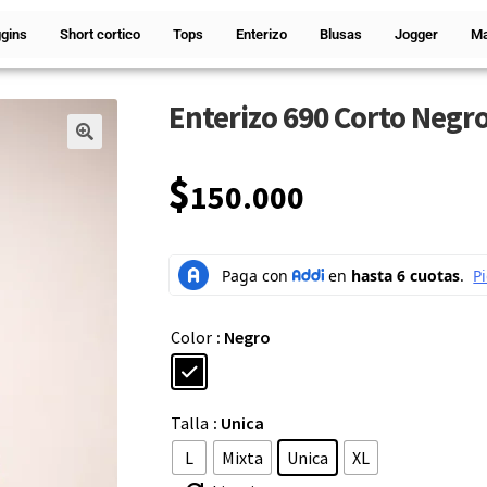
gins
Short cortico
Tops
Enterizo
Blusas
Jogger
Ma
Enterizo 690 Corto Negr
🔍
$
150.000
Color
: Negro
Talla
: Unica
L
Mixta
Unica
XL