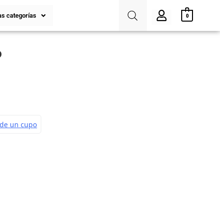
s categorías
0
o