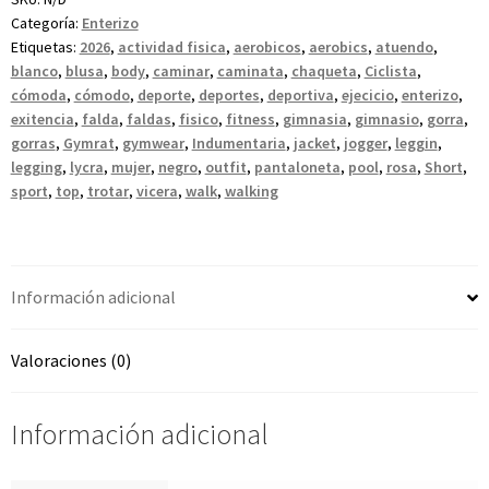
Categoría:
Enterizo
Etiquetas:
2026
,
actividad fisica
,
aerobicos
,
aerobics
,
atuendo
,
blanco
,
blusa
,
body
,
caminar
,
caminata
,
chaqueta
,
Ciclista
,
cómoda
,
cómodo
,
deporte
,
deportes
,
deportiva
,
ejecicio
,
enterizo
,
exitencia
,
falda
,
faldas
,
fisico
,
fitness
,
gimnasia
,
gimnasio
,
gorra
,
gorras
,
Gymrat
,
gymwear
,
Indumentaria
,
jacket
,
jogger
,
leggin
,
legging
,
lycra
,
mujer
,
negro
,
outfit
,
pantaloneta
,
pool
,
rosa
,
Short
,
sport
,
top
,
trotar
,
vicera
,
walk
,
walking
Información adicional
Valoraciones (0)
Información adicional