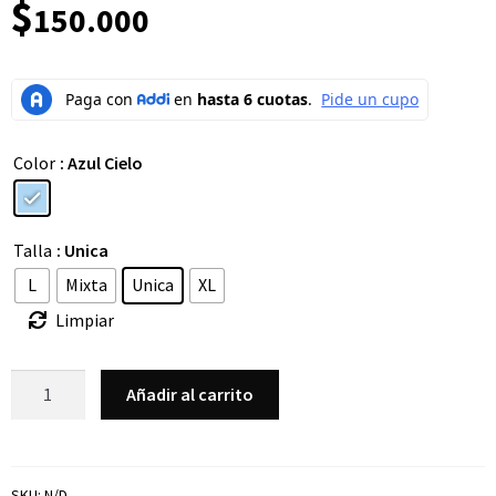
$
150.000
Color
: Azul Cielo
Talla
: Unica
L
Mixta
Unica
XL
Limpiar
Añadir al carrito
SKU:
N/D