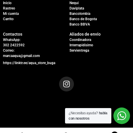
Inicio
Nequi
Rastreo
Daviplata
Mi cuenta
Bancolombia
Carrito
Banco de Bogota
Banco BBVA
Contactos
Aliados de envío
WhatsApp:
Coordinadora
302 2422592
Interrapidisimo
Correo:
Servientrega
marcaaqua@gmail.com
https://linktr.ee/aqua_store_buga
¿Necesitas ayuda?
habla
con nosotros