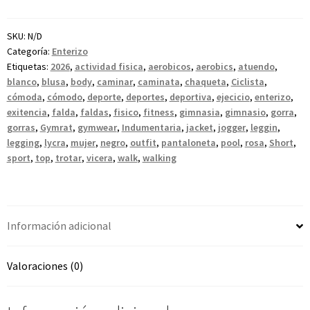
SKU:
N/D
Categoría:
Enterizo
Etiquetas:
2026
,
actividad fisica
,
aerobicos
,
aerobics
,
atuendo
,
blanco
,
blusa
,
body
,
caminar
,
caminata
,
chaqueta
,
Ciclista
,
cómoda
,
cómodo
,
deporte
,
deportes
,
deportiva
,
ejecicio
,
enterizo
,
exitencia
,
falda
,
faldas
,
fisico
,
fitness
,
gimnasia
,
gimnasio
,
gorra
,
gorras
,
Gymrat
,
gymwear
,
Indumentaria
,
jacket
,
jogger
,
leggin
,
legging
,
lycra
,
mujer
,
negro
,
outfit
,
pantaloneta
,
pool
,
rosa
,
Short
,
sport
,
top
,
trotar
,
vicera
,
walk
,
walking
Información adicional
Valoraciones (0)