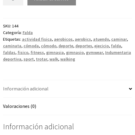
SKU:
144
Categoría:
Falda
Etiquetas:
actividad fisica
,
aerobicos
,
aerobics
,
atuendo
,
caminar
,
caminata
,
cómoda
,
cómodo
,
deporte
,
deportes
,
ejecicio
,
falda
,
faldas
,
fisico
,
fitness
,
gimnasia
,
gimnasio
,
gymwear
,
Indumentaria
deportiva
,
sport
,
trotar
,
walk
,
walking
Información adicional
Valoraciones (0)
Información adicional