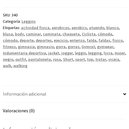
SKU:
340
Categoría:
Leggins
Etiquetas:
actividad fisica
,
aerobicos
,
aerobics
,
atuendo
,
blanco
,
blusa
,
body
,
caminar
,
caminata
,
chaqueta
,
Ciclista
,
cómoda
,
cómodo
,
deporte
,
deportes
,
ejecicio
,
enterizo
,
falda
,
faldas
,
fisico
,
fitness
,
gimnasia
,
gimnasio
,
gorra
,
gorras
,
Gymrat
,
gymwear
,
Indumentaria deportiva
,
jacket
,
jogger
,
leggin
,
legging
,
lycra
,
mujer
,
negro
,
outfit
,
pantaloneta
,
rosa
,
Short
,
sport
,
top
,
trotar
,
vicera
,
walk
,
walking
Información adicional
Valoraciones (0)