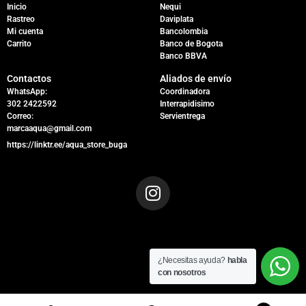
Inicio
Nequi
Rastreo
Daviplata
Mi cuenta
Bancolombia
Carrito
Banco de Bogota
Banco BBVA
Contactos
Aliados de envío
WhatsApp:
Coordinadora
302 2422592
Interrapidisimo
Correo:
Servientrega
marcaaqua@gmail.com
https://linktr.ee/aqua_store_buga
¿Necesitas ayuda?
habla
con nosotros