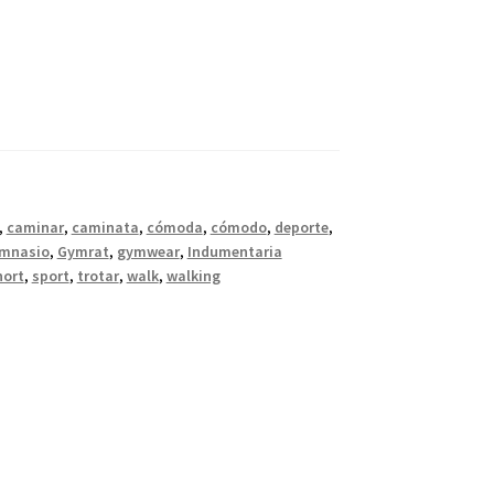
,
caminar
,
caminata
,
cómoda
,
cómodo
,
deporte
,
imnasio
,
Gymrat
,
gymwear
,
Indumentaria
hort
,
sport
,
trotar
,
walk
,
walking