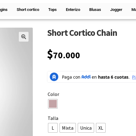
gins
Short cortico
Tops
Enterizo
Blusas
Jogger
Ma
Short Cortico Chain
🔍
$
70.000
Color
Talla
L
Mixta
Unica
XL