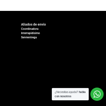
Aliados de envío
Coordinadora
Interrapidisimo
Servientrega
¿Necesitas ayuda?
habla
con nosotros