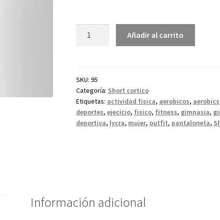
Añadir al carrito
SKU:
95
Categoría:
Short cortico
Etiquetas:
actividad fisica
,
aerobicos
,
aerobics
deportes
,
ejecicio
,
fisico
,
fitness
,
gimnasia
,
g
deportiva
,
lycra
,
mujer
,
outfit
,
pantaloneta
,
S
Información adicional