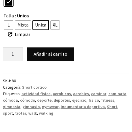
Talla
: Unica
L
Mixta
Unica
XL
Limpiar
Añadir al carrito
SKU:
80
Categoría:
Short cortico
Etiquetas:
actividad fisica
,
aerobicos
,
aerobics
,
caminar
,
caminata
,
cómoda
,
cómodo
,
deporte
,
deportes
,
ejecicio
,
fisico
,
fitness
,
gimnasia
,
gimnasio
,
gymwear
,
Indumentaria deportiva
,
Short
,
sport
,
trotar
,
walk
,
walking