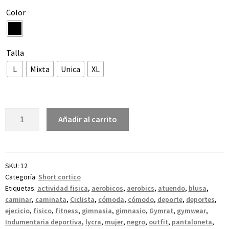
Color
Talla
L
Mixta
Unica
XL
Añadir al carrito
SKU:
12
Categoría:
Short cortico
Etiquetas:
actividad fisica
,
aerobicos
,
aerobics
,
atuendo
,
blusa
,
caminar
,
caminata
,
Ciclista
,
cómoda
,
cómodo
,
deporte
,
deportes
,
ejecicio
,
fisico
,
fitness
,
gimnasia
,
gimnasio
,
Gymrat
,
gymwear
,
Indumentaria deportiva
,
lycra
,
mujer
,
negro
,
outfit
,
pantaloneta
,