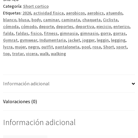
Categoría:
Short cortico
Etiquetas:
2026
,
actividad fisica
,
aerobicos
,
aerobics
,
atuendo
,
blanco
,
blusa
,
body
,
caminar
,
caminata
,
chaqueta
,
Ciclista
,
cómoda
,
cómodo
,
deporte
,
deportes
,
deportiva
,
ejecicio
,
enterizo
,
falda
,
faldas
,
fisico
,
fitness
,
gimnasia
,
gimnasio
,
gorra
,
gorras
,
Gymrat
,
gymwear
,
Indumentaria
,
jacket
,
jogger
,
leggin
,
legging
,
lycra
,
mujer
,
negro
,
outfit
,
pantaloneta
,
pool
,
rosa
,
Short
,
sport
,
top
,
trotar
,
vicera
,
walk
,
walking
Información adicional
Valoraciones (0)
Información adicional