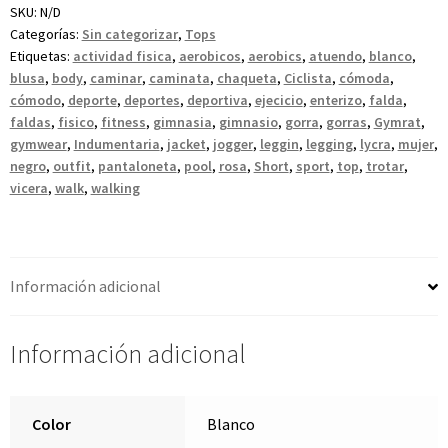
SKU:
N/D
Categorías:
Sin categorizar
,
Tops
Etiquetas:
actividad fisica
,
aerobicos
,
aerobics
,
atuendo
,
blanco
,
blusa
,
body
,
caminar
,
caminata
,
chaqueta
,
Ciclista
,
cómoda
,
cómodo
,
deporte
,
deportes
,
deportiva
,
ejecicio
,
enterizo
,
falda
,
faldas
,
fisico
,
fitness
,
gimnasia
,
gimnasio
,
gorra
,
gorras
,
Gymrat
,
gymwear
,
Indumentaria
,
jacket
,
jogger
,
leggin
,
legging
,
lycra
,
mujer
,
negro
,
outfit
,
pantaloneta
,
pool
,
rosa
,
Short
,
sport
,
top
,
trotar
,
vicera
,
walk
,
walking
Información adicional
Información adicional
Color
Blanco