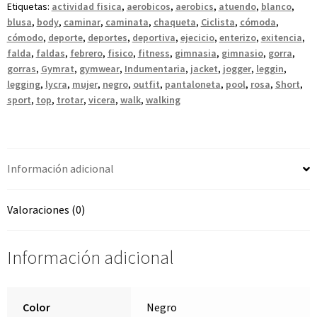
Etiquetas:
actividad fisica
,
aerobicos
,
aerobics
,
atuendo
,
blanco
,
blusa
,
body
,
caminar
,
caminata
,
chaqueta
,
Ciclista
,
cómoda
,
cómodo
,
deporte
,
deportes
,
deportiva
,
ejecicio
,
enterizo
,
exitencia
,
falda
,
faldas
,
febrero
,
fisico
,
fitness
,
gimnasia
,
gimnasio
,
gorra
,
gorras
,
Gymrat
,
gymwear
,
Indumentaria
,
jacket
,
jogger
,
leggin
,
legging
,
lycra
,
mujer
,
negro
,
outfit
,
pantaloneta
,
pool
,
rosa
,
Short
,
sport
,
top
,
trotar
,
vicera
,
walk
,
walking
Información adicional
Valoraciones (0)
Información adicional
Color
Negro