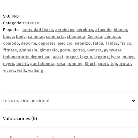
SKU:
N/D
Categoría:
Enterizo
Etiquetas:
actividad fisica
,
aerobicos
,
aerobics
,
atuendo
,
blanco
,
blusa
,
body
,
caminar
,
caminata
,
chaqueta
,
Ciclista
,
cómoda
,
cómodo
,
deporte
,
deportes
,
ejecicio
,
enterizo
,
falda
,
faldas
,
fisico
,
fitness
,
gimnasia
,
gimnasio
,
gorra
,
gorras
,
Gymrat
,
gymwear
,
Indumentaria deportiva
,
jacket
,
jogger
,
leggin
,
legging
,
lycra
,
mujer
,
negro
,
outfit
,
pantaloneta
,
rosa
,
running
,
Short
,
sport
,
top
,
trotar
,
vicera
,
walk
,
walking
Información adicional
Valoraciones (0)