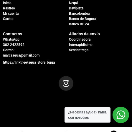
Inicio
Nequi
Rastreo
Daviplata
Mi cuenta
Bancolombia
Carrito
Banco de Bogota
Banco BBVA
Contactos
Aliados de envío
WhatsApp:
Coordinadora
302 2422592
Interrapidisimo
Correo:
Servientrega
marcaaqua@gmail.com
https://linktr.ee/aqua_store_buga
¿Necesitas ayuda?
habla
con nosotros