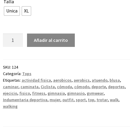
Talla
Unica
XL
Añadir al carrito
SKU:
124
Categoría:
Tops
Etiquetas:
actividad fisica
,
aerobicos
,
aerobics
,
atuendo
,
blusa
,
caminar
,
caminata
,
Ciclista
,
cómoda
,
cómodo
,
deporte
,
deportes
,
ejecicio
,
fisico
,
fitness
,
gimnasia
,
gimnasio
,
gymwear
,
Indumentaria deportiva
,
mujer
,
outfit
,
sport
,
top
,
trotar
,
walk
,
walking