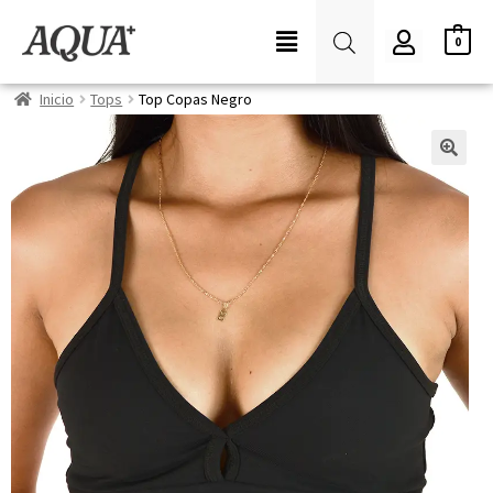
0
Inicio
Tops
Top Copas Negro
¡OFERTA!
🔍