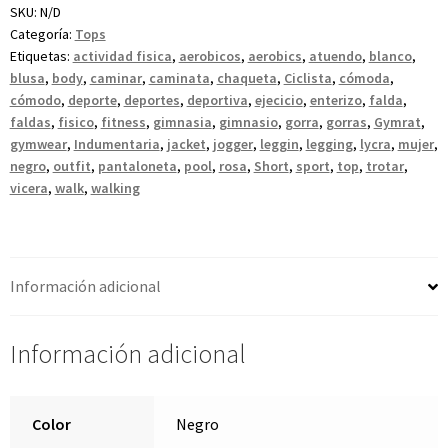
SKU:
N/D
Categoría:
Tops
Etiquetas:
actividad fisica
,
aerobicos
,
aerobics
,
atuendo
,
blanco
,
blusa
,
body
,
caminar
,
caminata
,
chaqueta
,
Ciclista
,
cómoda
,
cómodo
,
deporte
,
deportes
,
deportiva
,
ejecicio
,
enterizo
,
falda
,
faldas
,
fisico
,
fitness
,
gimnasia
,
gimnasio
,
gorra
,
gorras
,
Gymrat
,
gymwear
,
Indumentaria
,
jacket
,
jogger
,
leggin
,
legging
,
lycra
,
mujer
,
negro
,
outfit
,
pantaloneta
,
pool
,
rosa
,
Short
,
sport
,
top
,
trotar
,
vicera
,
walk
,
walking
Información adicional
Información adicional
Color
Negro