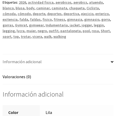
Etiquetas:
2026
,
actividad fisica
,
aerobicos
,
aerobics
,
atuendo
,
blanco
,
blusa
,
body
,
caminar
,
caminata
,
chaqueta
,
Ciclista
,
cómoda
,
cómodo
,
deporte
,
deportes
,
deportiva
,
ejecicio
,
enterizo
,
exitencia
,
falda
,
faldas
,
fisico
,
fitness
,
gimnasia
,
gimnasio
,
gorra
,
gorras
,
Gymrat
,
gymwear
,
Indumentaria
,
jacket
,
jogger
,
leggin
,
legging
,
lycra
,
mujer
,
negro
,
outfit
,
pantaloneta
,
pool
,
rosa
,
Short
,
sport
,
top
,
trotar
,
vicera
,
walk
,
walking
Información adicional
Valoraciones (0)
Información adicional
Color
Lila