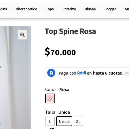
gins
Short cortico
Tops
Enterizo
Blusas
Jogger
Ma
Top Spine Rosa
🔍
$
70.000
Color
: Rosa
Talla
: Unica
L
Unica
XL