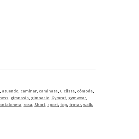
,
atuendo
,
caminar
,
caminata
,
Ciclista
,
cómoda
,
tness
,
gimnasia
,
gimnasio
,
Gymrat
,
gymwear
,
antaloneta
,
rosa
,
Short
,
sport
,
top
,
trotar
,
walk
,