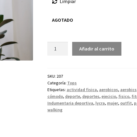
Limpiar
AGOTADO
Añadir al carrito
SKU:
207
Categoría:
Tops
Etiquetas:
actividad fisica
,
aerobicos
,
aerobics
cómodo
,
deporte
,
deportes
,
ejecicio
,
fisico
,
fi
Indumentaria deportiva
,
lycra
,
mujer
,
outfit
,
p
walking