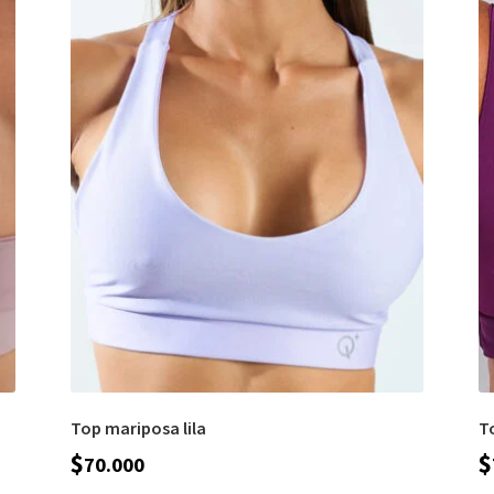
Top mariposa lila
T
$
$
70.000