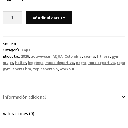
Añadir al carrito
SKU:
N/D
Categoría:
Tops
Etiquetas:
2026
,
activewear
,
AQUA
,
Colombia
,
crema
,
fitness
,
gym
mujer
,
halter
,
leggings
,
moda deportiva
,
negro
,
ropa deportiva
,
ropa
gym
,
sports bra
,
top deportivo
,
workout
Información adicional
Valoraciones (0)