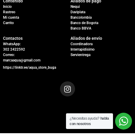
Contenido
Aliados de pago
Inicio
Nequi
Rastreo
Daviplata
Mi cuenta
Bancolombia
Carrito
Banco de Bogota
Banco BBVA
Contactos
Aliados de envío
WhatsApp:
Coordinadora
302 2422592
Interrapidisimo
Correo:
Servientrega
marcaaqua@gmail.com
https://linktr.ee/aqua_store_buga
¿Necesitas ayuda?
habla
con nosotros