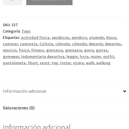
SKU:
157
Categoría:
Tops
Etiquetas:
actividad fisica
,
aerobicos
,
aerobics
,
atuendo
,
blusa
,
caminar
,
caminata
,
Ciclista
,
cómoda
,
cómodo
,
deporte
,
deportes
,
ejecicio
,
fisico
,
fitness
,
gimnasia
,
gimnasio
,
gorra
,
gorras
,
gymwear
,
Indumentaria deportiva
,
leggin
,
lycra
,
mujer
,
outfit
,
pantaloneta
,
Short
,
sport
,
top
,
trotar
,
vicera
,
walk
,
walking
Información adicional
Valoraciones (0)
Información adicional