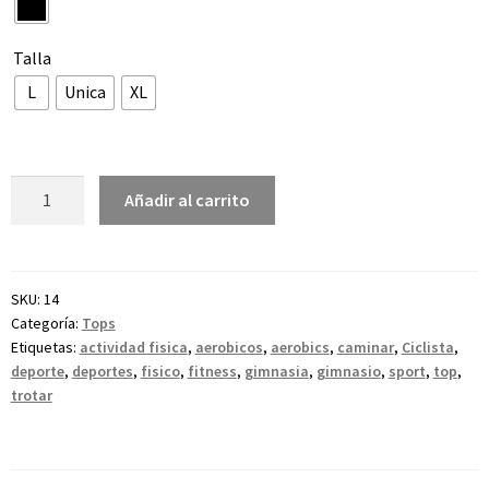
Talla
L
Unica
XL
Añadir al carrito
SKU:
14
Categoría:
Tops
Etiquetas:
actividad fisica
,
aerobicos
,
aerobics
,
caminar
,
Ciclista
,
deporte
,
deportes
,
fisico
,
fitness
,
gimnasia
,
gimnasio
,
sport
,
top
,
trotar