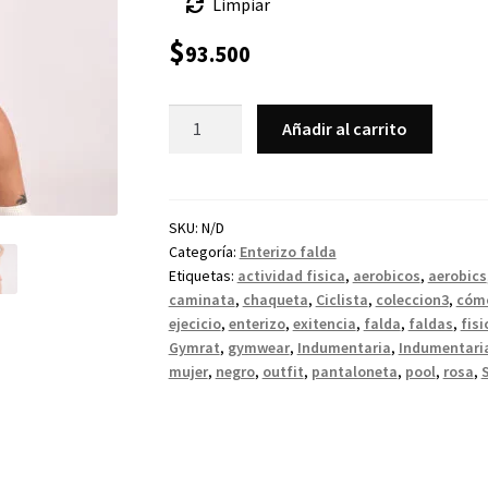
Limpiar
$
93.500
Añadir al carrito
SKU:
N/D
Categoría:
Enterizo falda
Etiquetas:
actividad fisica
,
aerobicos
,
aerobics
caminata
,
chaqueta
,
Ciclista
,
coleccion3
,
cóm
ejecicio
,
enterizo
,
exitencia
,
falda
,
faldas
,
fisi
Gymrat
,
gymwear
,
Indumentaria
,
Indumentaria
mujer
,
negro
,
outfit
,
pantaloneta
,
pool
,
rosa
,