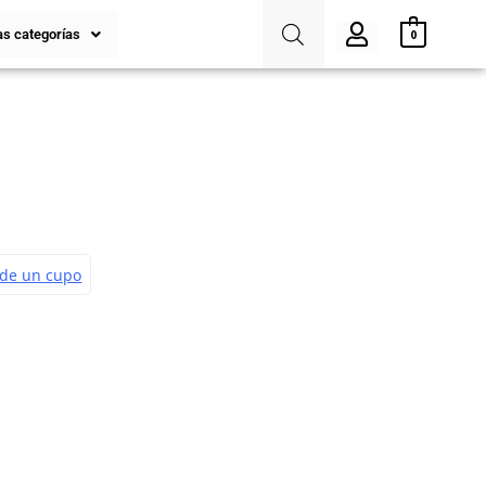
s categorías
0