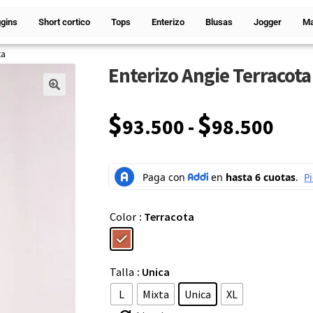
gins
Short cortico
Tops
Enterizo
Blusas
Jogger
Ma
ta
Enterizo Angie Terracota
🔍
$
$
93.500
-
98.500
Color
: Terracota
Talla
: Unica
L
Mixta
Unica
XL