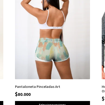
Pantaloneta Pinceladas Art
H
O
$
80.000
$
Seleccionar opciones