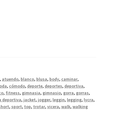
,
atuendo
,
blanco
,
blusa
,
body
,
caminar
,
oda
,
cómodo
,
deporte
,
deportes
,
deportiva
,
co
,
fitness
,
gimnasia
,
gimnasio
,
gorra
,
gorras
,
 deportiva
,
jacket
,
jogger
,
leggin
,
legging
,
lycra
,
Short
,
sport
,
top
,
trotar
,
vicera
,
walk
,
walking