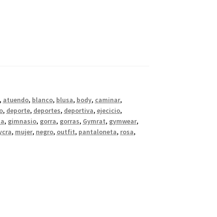
,
atuendo
,
blanco
,
blusa
,
body
,
caminar
,
o
,
deporte
,
deportes
,
deportiva
,
ejecicio
,
ia
,
gimnasio
,
gorra
,
gorras
,
Gymrat
,
gymwear
,
ycra
,
mujer
,
negro
,
outfit
,
pantaloneta
,
rosa
,