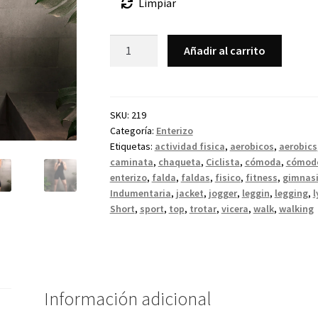
Limpiar
Añadir al carrito
SKU:
219
Categoría:
Enterizo
Etiquetas:
actividad fisica
,
aerobicos
,
aerobics
caminata
,
chaqueta
,
Ciclista
,
cómoda
,
cómod
enterizo
,
falda
,
faldas
,
fisico
,
fitness
,
gimnas
Indumentaria
,
jacket
,
jogger
,
leggin
,
legging
,
l
Short
,
sport
,
top
,
trotar
,
vicera
,
walk
,
walking
Información adicional