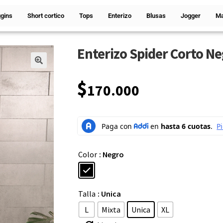
gins
Short cortico
Tops
Enterizo
Blusas
Jogger
Ma
Enterizo Spider Corto N
🔍
$
170.000
Color
: Negro
Talla
: Unica
L
Mixta
Unica
XL