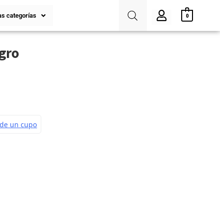
s categorías
0
egro