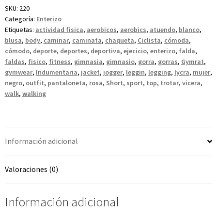
SKU:
220
Categoría:
Enterizo
Etiquetas:
actividad fisica
,
aerobicos
,
aerobics
,
atuendo
,
blanco
,
blusa
,
body
,
caminar
,
caminata
,
chaqueta
,
Ciclista
,
cómoda
,
cómodo
,
deporte
,
deportes
,
deportiva
,
ejecicio
,
enterizo
,
falda
,
faldas
,
fisico
,
fitness
,
gimnasia
,
gimnasio
,
gorra
,
gorras
,
Gymrat
,
gymwear
,
Indumentaria
,
jacket
,
jogger
,
leggin
,
legging
,
lycra
,
mujer
,
negro
,
outfit
,
pantaloneta
,
rosa
,
Short
,
sport
,
top
,
trotar
,
vicera
,
walk
,
walking
Información adicional
Valoraciones (0)
Información adicional