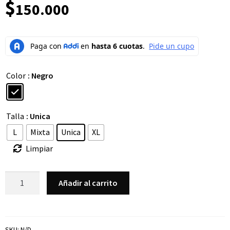
$
150.000
Color
: Negro
Talla
: Unica
L
Mixta
Unica
XL
Limpiar
Añadir al carrito
SKU:
N/D