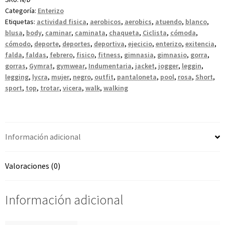
Categoría:
Enterizo
Etiquetas:
actividad fisica
,
aerobicos
,
aerobics
,
atuendo
,
blanco
,
blusa
,
body
,
caminar
,
caminata
,
chaqueta
,
Ciclista
,
cómoda
,
cómodo
,
deporte
,
deportes
,
deportiva
,
ejecicio
,
enterizo
,
exitencia
,
falda
,
faldas
,
febrero
,
fisico
,
fitness
,
gimnasia
,
gimnasio
,
gorra
,
gorras
,
Gymrat
,
gymwear
,
Indumentaria
,
jacket
,
jogger
,
leggin
,
legging
,
lycra
,
mujer
,
negro
,
outfit
,
pantaloneta
,
pool
,
rosa
,
Short
,
sport
,
top
,
trotar
,
vicera
,
walk
,
walking
Información adicional
Valoraciones (0)
Información adicional