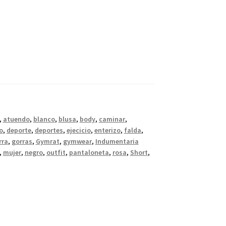
,
atuendo
,
blanco
,
blusa
,
body
,
caminar
,
o
,
deporte
,
deportes
,
ejecicio
,
enterizo
,
falda
,
rra
,
gorras
,
Gymrat
,
gymwear
,
Indumentaria
,
mujer
,
negro
,
outfit
,
pantaloneta
,
rosa
,
Short
,