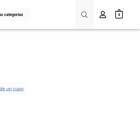
s categorías
0