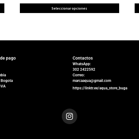
Seleccionar opciones
 de pago
Contactos
WhatsApp:
302 2422592
bia
Correo:
 Bogota
marcaaqua@gmail.com
BVA
https://linktr.ee/aqua_store_buga