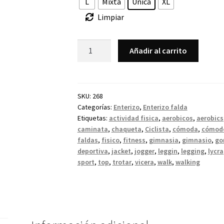
L
Mixta
Unica
XL
Limpiar
Añadir al carrito
SKU:
268
Categorías:
Enterizo
,
Enterizo falda
Etiquetas:
actividad fisica
,
aerobicos
,
aerobics
caminata
,
chaqueta
,
Ciclista
,
cómoda
,
cómod
faldas
,
fisico
,
fitness
,
gimnasia
,
gimnasio
,
go
deportiva
,
jacket
,
jogger
,
leggin
,
legging
,
lycra
sport
,
top
,
trotar
,
vicera
,
walk
,
walking