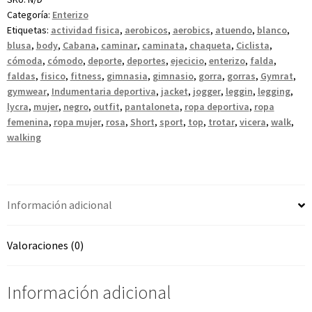
Categoría:
Enterizo
Etiquetas:
actividad fisica
,
aerobicos
,
aerobics
,
atuendo
,
blanco
,
blusa
,
body
,
Cabana
,
caminar
,
caminata
,
chaqueta
,
Ciclista
,
cómoda
,
cómodo
,
deporte
,
deportes
,
ejecicio
,
enterizo
,
falda
,
faldas
,
fisico
,
fitness
,
gimnasia
,
gimnasio
,
gorra
,
gorras
,
Gymrat
,
gymwear
,
Indumentaria deportiva
,
jacket
,
jogger
,
leggin
,
legging
,
lycra
,
mujer
,
negro
,
outfit
,
pantaloneta
,
ropa deportiva
,
ropa
femenina
,
ropa mujer
,
rosa
,
Short
,
sport
,
top
,
trotar
,
vicera
,
walk
,
walking
Información adicional
Valoraciones (0)
Información adicional