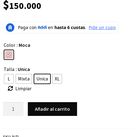
$
150.000
Color
: Moca
Talla
: Unica
L
Mixta
Unica
XL
Limpiar
Añadir al carrito
SKU:
N/D