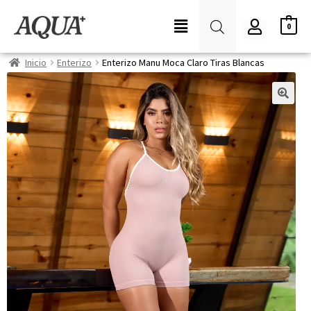
0
Inicio
Enterizo
Enterizo Manu Moca Claro Tiras Blancas
🔍