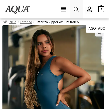
0
Inicio
Enterizo
Enterizo Zipper Azul Petroleo
AGOTADO
🔍