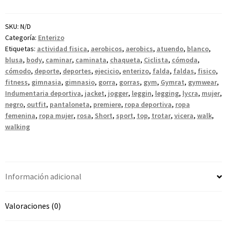
SKU:
N/D
Categoría:
Enterizo
Etiquetas:
actividad fisica
,
aerobicos
,
aerobics
,
atuendo
,
blanco
,
blusa
,
body
,
caminar
,
caminata
,
chaqueta
,
Ciclista
,
cómoda
,
cómodo
,
deporte
,
deportes
,
ejecicio
,
enterizo
,
falda
,
faldas
,
fisico
,
fitness
,
gimnasia
,
gimnasio
,
gorra
,
gorras
,
gym
,
Gymrat
,
gymwear
,
Indumentaria deportiva
,
jacket
,
jogger
,
leggin
,
legging
,
lycra
,
mujer
,
negro
,
outfit
,
pantaloneta
,
premiere
,
ropa deportiva
,
ropa
femenina
,
ropa mujer
,
rosa
,
Short
,
sport
,
top
,
trotar
,
vicera
,
walk
,
walking
Información adicional
Valoraciones (0)