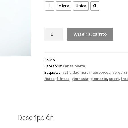
L
Mixta
Unica
XL
Añadir al carrito
SKU:
5
Categoría:
Pantaloneta
Etiquetas:
actividad fisica
,
aerobicos
,
aerobics
fisico
,
fitness
,
gimnasia
,
gimnasio
,
sport
,
trot
Descripción