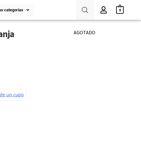
s categorías
0
anja
AGOTADO