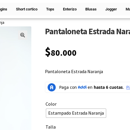
gins
Short cortico
Tops
Enterizo
Blusas
Jogger
Ma
nja
Pantaloneta Estrada Nar
🔍
$
80.000
Pantaloneta Estrada Naranja
Color
Estampado Estrada Naranja
Talla