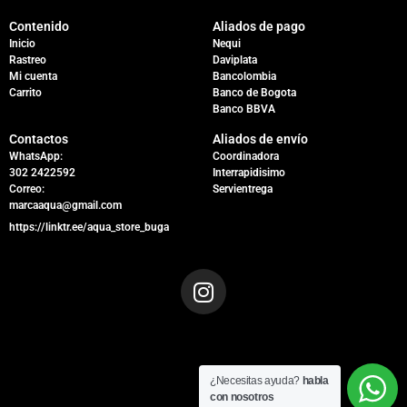
Contenido
Aliados de pago
Inicio
Nequi
Rastreo
Daviplata
Mi cuenta
Bancolombia
Carrito
Banco de Bogota
Banco BBVA
Contactos
Aliados de envío
WhatsApp:
Coordinadora
302 2422592
Interrapidisimo
Correo:
Servientrega
marcaaqua@gmail.com
https://linktr.ee/aqua_store_buga
¿Necesitas ayuda?
habla
con nosotros