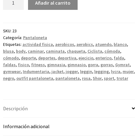
Añadir al carrito
SKU:
23
Categoría:
Pantaloneta
Etiquetas:
actividad fisica
,
aerobicos
,
aerobics
,
atuendo
,
blanco
,
blusa
,
body
,
caminar
,
caminata
,
chaqueta
,
Ciclista
,
cómoda
,
cómodo
,
deporte
,
deportes
,
deportiva
,
ejecicio
,
enterizo
,
falda
,
faldas
,
fisico
,
fitness
,
gimnasia
,
gimnasio
,
gorra
,
gorras
,
Gymrat
,
gymwear
,
Indumentaria
,
jacket
,
jogger
,
leggin
,
legging
,
lycra
,
mujer
,
negro
,
outfit pantaloneta
,
pantaloneta
,
rosa
,
Shor
,
sport
,
trotar
Descripción
Información adicional