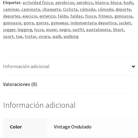
Etiquetas:
actividad fisica
,
aerobicos
,
aerobics
,
blanco
,
blusa
,
body
,
caminar
,
caminata
,
chaqueta
,
Ciclista
,
cómoda
,
cómodo
,
deporte
,
deportes
,
ejecicio
,
enterizo
,
falda
,
faldas
,
fisico
,
fitness
,
gimnasia
,
gimnasio
,
gorra
,
gorras
,
gymwear
,
Indumentaria deportiva
,
jacket
,
jogger
,
legging
,
lycra
,
mujer
,
negro
,
outfit
,
pantaloneta
,
Short
,
sport
,
top
,
trotar
,
vicera
,
walk
,
walking
Información adicional
Valoraciones (0)
Información adicional
Color
Vintage Ondulado