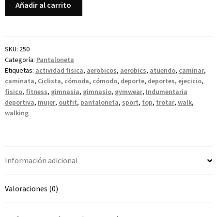
Añadir al carrito
SKU:
250
Categoría:
Pantaloneta
Etiquetas:
actividad fisica
,
aerobicos
,
aerobics
,
atuendo
,
caminar
,
caminata
,
Ciclista
,
cómoda
,
cómodo
,
deporte
,
deportes
,
ejecicio
,
fisico
,
fitness
,
gimnasia
,
gimnasio
,
gymwear
,
Indumentaria
deportiva
,
mujer
,
outfit
,
pantaloneta
,
sport
,
top
,
trotar
,
walk
,
walking
Información adicional
Valoraciones (0)