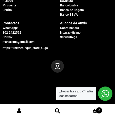
Rastreo
Daviplata
Mi cuenta
Bancolombia
Carrito
Banco de Bogota
Banco BBVA
Contactos
Aliados de envío
WhatsApp:
Coordinadora
302 2422592
Interrapidisimo
Correo:
Servientrega
marcaaqua@gmail.com
https://linktr.ee/aqua_store_buga
¿Necesitas ayuda?
habla
con nosotros
0