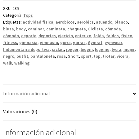
SKU:
285
Categoría:
Tops
Etiquetas:
actividad fisica
,
aerobicos
,
aerobics
,
atuendo
,
blanco
,
blusa
,
body
,
caminar
,
caminata
,
chaqueta
,
Ciclista
,
cómoda
,
cómodo
,
deporte
,
deportes
,
ejecicio
,
enterizo
,
falda
,
faldas
,
fisico
,
fitness
,
gimnasia
,
gimnasio
,
gorra
,
gorras
,
Gymrat
,
gymwear
,
Indumentaria deportiva
,
jacket
,
jogger
,
leggin
,
legging
,
lycra
,
mujer
,
negro
,
outfit
,
pantaloneta
,
rosa
,
Short
,
sport
,
top
,
trotar
,
vicera
,
walk
,
walking
Información adicional
Valoraciones (0)
Información adicional