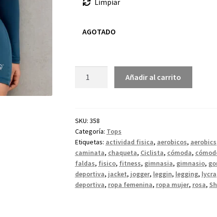
Limpiar
AGOTADO
Añadir al carrito
SKU:
358
Categoría:
Tops
Etiquetas:
actividad fisica
,
aerobicos
,
aerobics
caminata
,
chaqueta
,
Ciclista
,
cómoda
,
cómod
faldas
,
fisico
,
fitness
,
gimnasia
,
gimnasio
,
go
deportiva
,
jacket
,
jogger
,
leggin
,
legging
,
lycra
deportiva
,
ropa femenina
,
ropa mujer
,
rosa
,
Sh