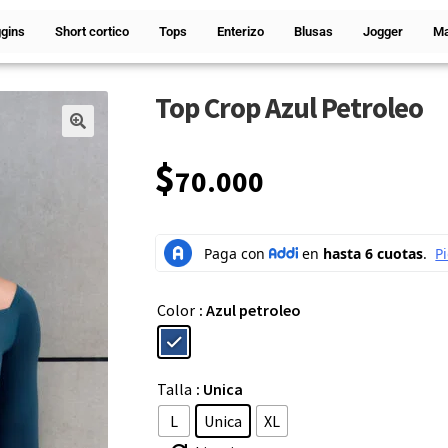
gins
Short cortico
Tops
Enterizo
Blusas
Jogger
Ma
Top Crop Azul Petroleo
🔍
$
70.000
Color
: Azul petroleo
Talla
: Unica
L
Unica
XL