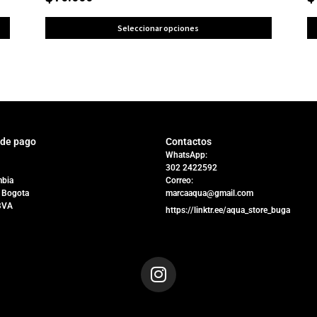
Seleccionar opciones
 de pago
Contactos
WhatsApp:
302 2422592
bia
Correo:
 Bogota
marcaaqua@gmail.com
BVA
https://linktr.ee/aqua_store_buga