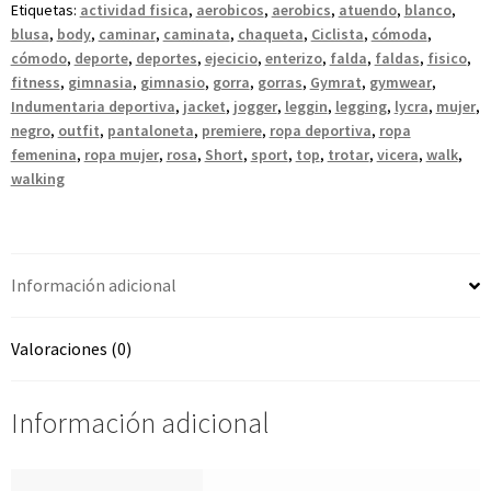
Etiquetas:
actividad fisica
,
aerobicos
,
aerobics
,
atuendo
,
blanco
,
blusa
,
body
,
caminar
,
caminata
,
chaqueta
,
Ciclista
,
cómoda
,
cómodo
,
deporte
,
deportes
,
ejecicio
,
enterizo
,
falda
,
faldas
,
fisico
,
fitness
,
gimnasia
,
gimnasio
,
gorra
,
gorras
,
Gymrat
,
gymwear
,
Indumentaria deportiva
,
jacket
,
jogger
,
leggin
,
legging
,
lycra
,
mujer
,
negro
,
outfit
,
pantaloneta
,
premiere
,
ropa deportiva
,
ropa
femenina
,
ropa mujer
,
rosa
,
Short
,
sport
,
top
,
trotar
,
vicera
,
walk
,
walking
Información adicional
Valoraciones (0)
Información adicional